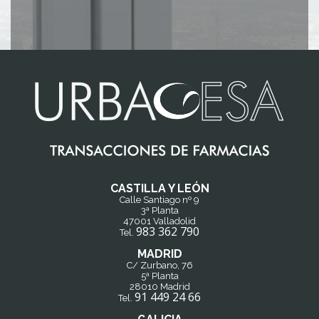
CASTILLA Y LEÓN
Calle Santiago nº 9
3ª Planta
47001 Valladolid
983 362 790
Tel.
MADRID
C/ Zurbano, 76
5ª Planta
28010 Madrid
91 449 24 66
Tel.