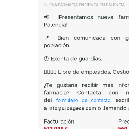
NUEVA FARMACIA EN VENTA EN PALENCIA
📢 ¡Presentamos nueva far
Palencia!
📍 Bien comunicada con gr
población.
🕛 Exenta de guardias.
👩‍⚕️👨‍⚕️ Libre de empleados. Ges
¿Te gustaría recibir más inf
farmacia? Contacta con n
del
, escr
formulario de contacto
a
o llamando 
info@urbagesa.com
Facturación
Pre
511.000 €
560.