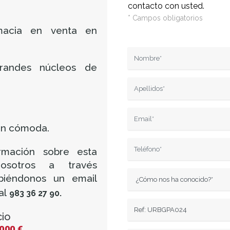
contacto con usted.
* Campos obligatorios
macia en venta en
andes núcleos de
tión cómoda.
ormación sobre esta
osotros a través
ibiéndonos un email
al
983 36 27 90.
cio
000 €