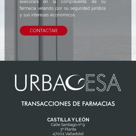
asesorará en la compraventa de su
farmacia velando por su seguridad jurídica
y sus intereses económicos.
CONTACTAR
CASTILLA Y LEÓN
Calle Santiago nº 9
3ª Planta
47001 Valladolid