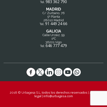
983 362 790
Tel.
MADRID
C/ Zurbano, 76
5ª Planta
28010 Madrid
91 449 24 66
Tel.
GALICIA
Calle Urzáiz, 59
1ºC
36201 Vigo
646 777 479
Tel:
todos los derechos reservados
aviso
2018 © Urbagesa S.L,
|
legal
info@urbagesa.com
|