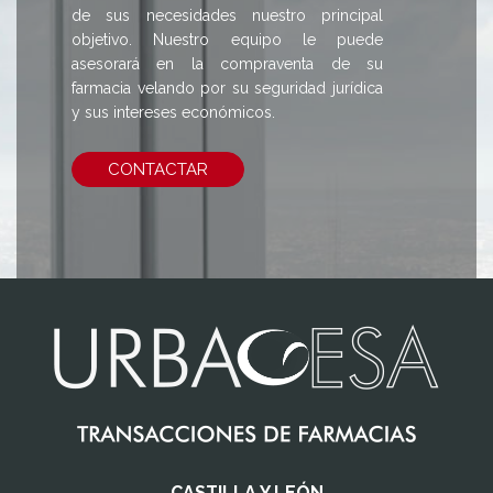
de sus necesidades nuestro principal
objetivo. Nuestro equipo le puede
asesorará en la compraventa de su
farmacia velando por su seguridad jurídica
y sus intereses económicos.
CONTACTAR
CASTILLA Y LEÓN