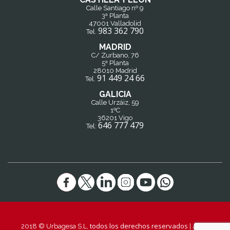
Calle Santiago nº 9
3ª Planta
47001 Valladolid
983 362 790
Tel.
MADRID
C/ Zurbano, 76
5ª Planta
28010 Madrid
91 449 24 66
Tel.
GALICIA
Calle Urzáiz, 59
1ºC
36201 Vigo
646 777 479
Tel:
todos los derechos reservados
aviso
2018 © Urbagesa S.L,
|